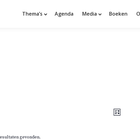
Thema’s
Agenda
Media
Boeken
O
W
E
L
e
v
i
e
j
e
r
s
g
 resultaten gevonden.
t