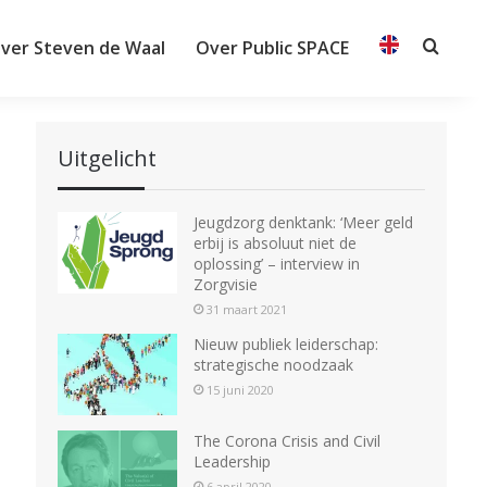
ver Steven de Waal
Over Public SPACE
Searc
Uitgelicht
Jeugdzorg denktank: ‘Meer geld
erbij is absoluut niet de
oplossing’ – interview in
Zorgvisie
31 maart 2021
Nieuw publiek leiderschap:
strategische noodzaak
15 juni 2020
The Corona Crisis and Civil
Leadership
6 april 2020