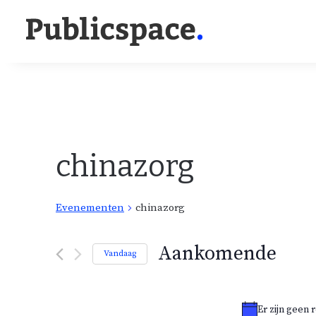
chinazorg
Evenementen
chinazorg
E
Aankomende
Vandaag
v
S
e
e
n
e
Er zijn geen
l