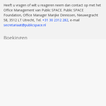
Heeft u vragen of wilt u reageren neem dan contact op met het
Office Management van Public SPACE. Public SPACE
Foundation, Office Manager Marijke Dinnissen, Nieuwegracht
58, 3512 LT Utrecht, Tel.
+31 30 2312 282
, e-mail
secretariaat@publicspace.nl
Boekingen
U kunt Dr. Steven de Waal boeken voor lezingen en andere
B
bijdragen via het Office Management.
t
Tags
t
arbeidsmarkt
burgermacht
corona aanpak
ILA
b
innovatie
International Leadership Association
interview
langdurige zorg
Mohamed Sini
overheid