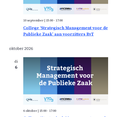
n
a
n
r
v
t
e
i
e
g
w
10 september | 15:00
-
17:00
n
a
e
College ‘Strategisch Management voor de
t
d
Publieke Zaak’ aan voorzitters RvT
i
e
a
e
t
r
oktober 2026
u
g
m
a
di
.
6
v
e
n
n
a
v
6 oktober | 15:00
-
17:00