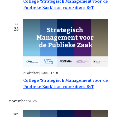
College ‘Strategisch Management voor de
i
Publieke Zaak’ aan voorzitters RvT
g
a
vr
t
23
i
e
23 oktober | 15:00
-
17:00
College ‘Strategisch Management voor de
Publieke Zaak’ aan voorzitters RvT
november 2026
wo