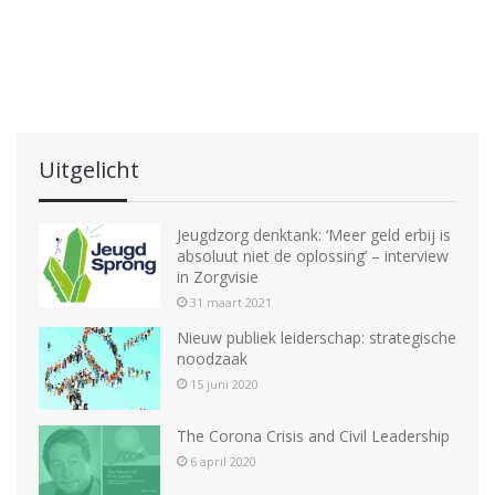
e
t
n
e
n
Uitgelicht
Jeugdzorg denktank: ‘Meer geld erbij is
absoluut niet de oplossing’ – interview
in Zorgvisie
31 maart 2021
Nieuw publiek leiderschap: strategische
noodzaak
15 juni 2020
The Corona Crisis and Civil Leadership
6 april 2020