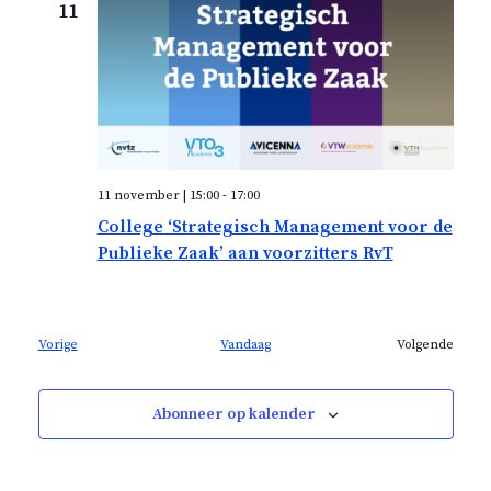
11
11 november | 15:00
-
17:00
College ‘Strategisch Management voor de
Publieke Zaak’ aan voorzitters RvT
E
Vorige
Vandaag
Volgende
v
E
e
v
n
e
Abonneer op kalender
e
n
m
e
e
m
n
e
t
n