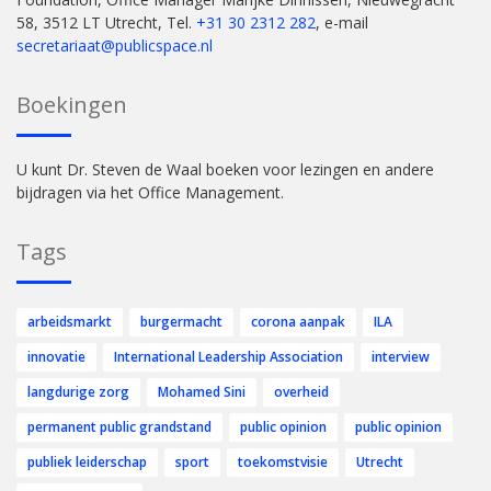
58, 3512 LT Utrecht, Tel.
+31 30 2312 282
, e-mail
secretariaat@publicspace.nl
Boekingen
U kunt Dr. Steven de Waal boeken voor lezingen en andere
bijdragen via het Office Management.
Tags
arbeidsmarkt
burgermacht
corona aanpak
ILA
innovatie
International Leadership Association
interview
langdurige zorg
Mohamed Sini
overheid
permanent public grandstand
public opinion
public opinion
publiek leiderschap
sport
toekomstvisie
Utrecht