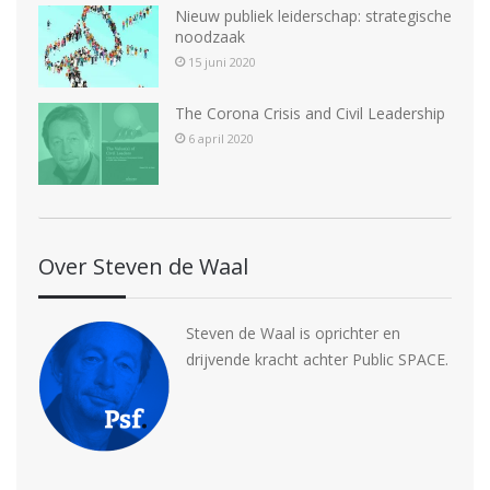
Nieuw publiek leiderschap: strategische
a
noodzaak
v
15 juni 2020
i
The Corona Crisis and Civil Leadership
g
6 april 2020
a
t
i
Over Steven de Waal
e
Steven de Waal is oprichter en
drijvende kracht achter Public SPACE.