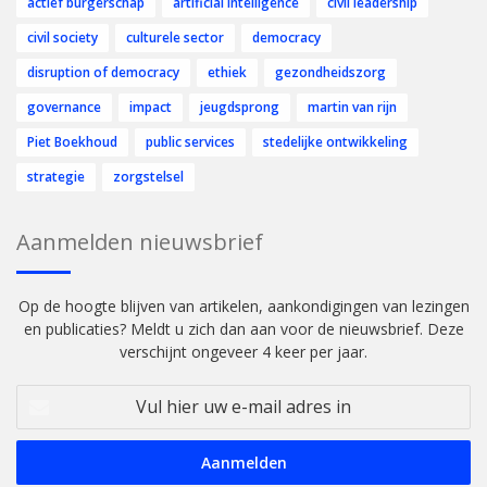
actief burgerschap
artificial intelligence
civil leadership
civil society
culturele sector
democracy
disruption of democracy
ethiek
gezondheidszorg
governance
impact
jeugdsprong
martin van rijn
Piet Boekhoud
public services
stedelijke ontwikkeling
strategie
zorgstelsel
Aanmelden nieuwsbrief
Op de hoogte blijven van artikelen, aankondigingen van lezingen
en publicaties? Meldt u zich dan aan voor de nieuwsbrief. Deze
verschijnt ongeveer 4 keer per jaar.
Vul
hier
uw
e-