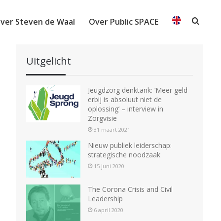
ver Steven de Waal
Over Public SPACE
Searc
Uitgelicht
Jeugdzorg denktank: ‘Meer geld
erbij is absoluut niet de
oplossing’ – interview in
Zorgvisie
31 maart 2021
Nieuw publiek leiderschap:
strategische noodzaak
15 juni 2020
The Corona Crisis and Civil
Leadership
6 april 2020