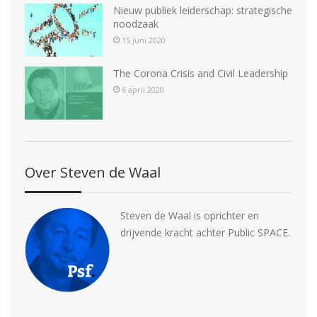
Nieuw publiek leiderschap: strategische
a
noodzaak
v
15 juni 2020
i
The Corona Crisis and Civil Leadership
g
6 april 2020
a
t
i
Over Steven de Waal
e
Steven de Waal is oprichter en
drijvende kracht achter Public SPACE.