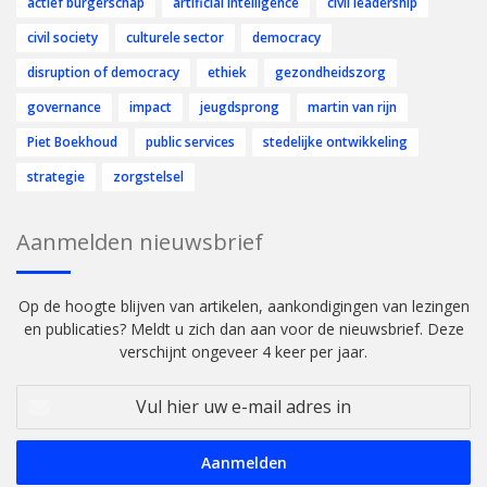
actief burgerschap
artificial intelligence
civil leadership
civil society
culturele sector
democracy
disruption of democracy
ethiek
gezondheidszorg
governance
impact
jeugdsprong
martin van rijn
Piet Boekhoud
public services
stedelijke ontwikkeling
strategie
zorgstelsel
Aanmelden nieuwsbrief
Op de hoogte blijven van artikelen, aankondigingen van lezingen
en publicaties? Meldt u zich dan aan voor de nieuwsbrief. Deze
verschijnt ongeveer 4 keer per jaar.
Vul
hier
uw
e-