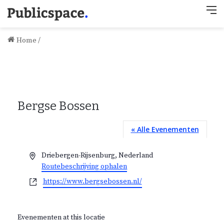
M
Home
/
Bergse Bossen
« Alle Evenementen
A
Driebergen-Rijsenburg
,
Nederland
d
Routebeschrijving ophalen
r
W
https://www.bergsebossen.nl/
e
e
s
b
s
Evenementen at this locatie