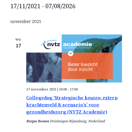
i
17/11/2021
 - 
07/08/2026
t
e
S
e
november 2021
l
e
wo
c
17
t
e
e
r
e
e
17 november 2021 | 10:00
-
17:00
n
Collegedag ‘Strategische keuzes: extern
d
krachtenveld & scenario’s’ voor
a
gezondheidszorg (NVTZ Academie)
t
Bergse Bossen
Driebergen-Rijsenburg, Nederland
u