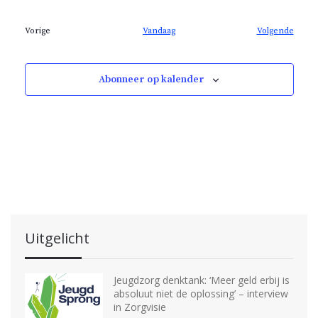
m
.
E
Vorige
Vandaag
Volgende
E
v
v
e
e
n
n
e
Abonneer op kalender
e
m
m
e
e
n
n
t
t
e
e
n
n
Uitgelicht
Jeugdzorg denktank: ‘Meer geld erbij is
absoluut niet de oplossing’ – interview
in Zorgvisie