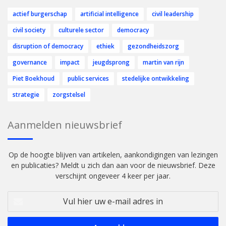
actief burgerschap
artificial intelligence
civil leadership
civil society
culturele sector
democracy
disruption of democracy
ethiek
gezondheidszorg
governance
impact
jeugdsprong
martin van rijn
Piet Boekhoud
public services
stedelijke ontwikkeling
strategie
zorgstelsel
Aanmelden nieuwsbrief
Op de hoogte blijven van artikelen, aankondigingen van lezingen
en publicaties? Meldt u zich dan aan voor de nieuwsbrief. Deze
verschijnt ongeveer 4 keer per jaar.
Vul
hier
uw