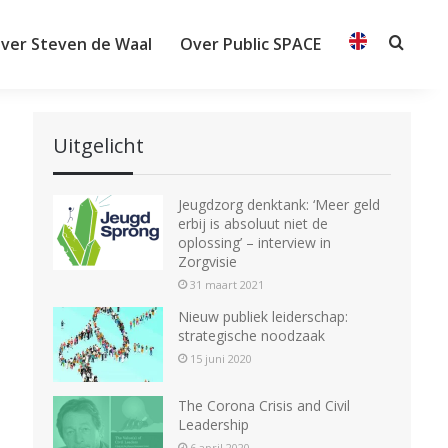
ver Steven de Waal
Over Public SPACE
Searc
Uitgelicht
Jeugdzorg denktank: ‘Meer geld
erbij is absoluut niet de
oplossing’ – interview in
Zorgvisie
31 maart 2021
Nieuw publiek leiderschap:
strategische noodzaak
15 juni 2020
The Corona Crisis and Civil
Leadership
6 april 2020