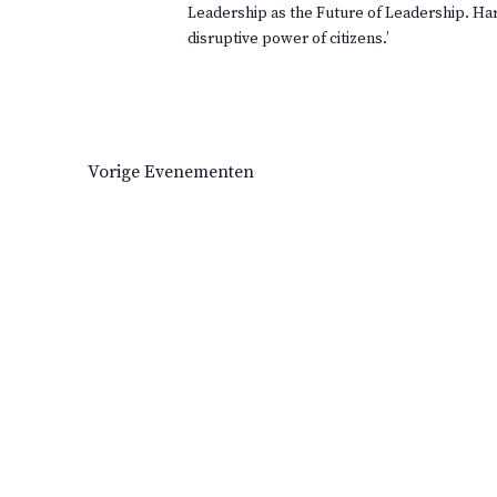
Leadership as the Future of Leadership. Ha
a
disruptive power of citizens.’
t
u
m
.
Vorige
Evenementen