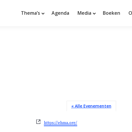
Thema’s
Agenda
Media
Boeken
O
« Alle Evenementen
W
https://ehma.org/
e