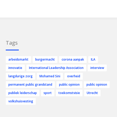
Tags
arbeidsmarkt
burgermacht
corona aanpak
ILA
innovatie
International Leadership Association
interview
langdurige zorg
Mohamed Sini
overheid
permanent public grandstand
public opinion
public opinion
publiek leiderschap
sport
toekomstvisie
Utrecht
volkshuisvesting