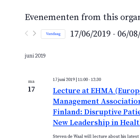
Evenementen from this organ
17/06/2019
 - 
06/08
Vandaag
S
e
juni 2019
l
e
c
17 juni 2019 | 11:00
-
12:30
ma
t
17
Lecture at EHMA (Europ
e
e
Management Association
r
Finland: Disruptive Pati
e
New Leadership in Healt
e
n
Steven de Waal will lecture about his latest 
d