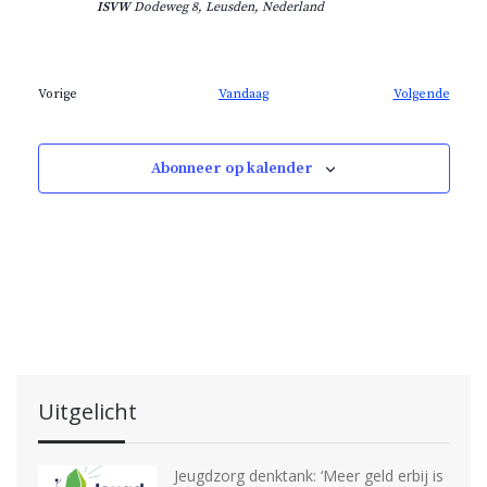
ISVW
Dodeweg 8, Leusden, Nederland
m
.
E
Vorige
Vandaag
Volgende
E
v
v
e
e
n
n
e
Abonneer op kalender
e
m
m
e
e
n
n
t
t
e
e
n
n
Uitgelicht
Jeugdzorg denktank: ‘Meer geld erbij is