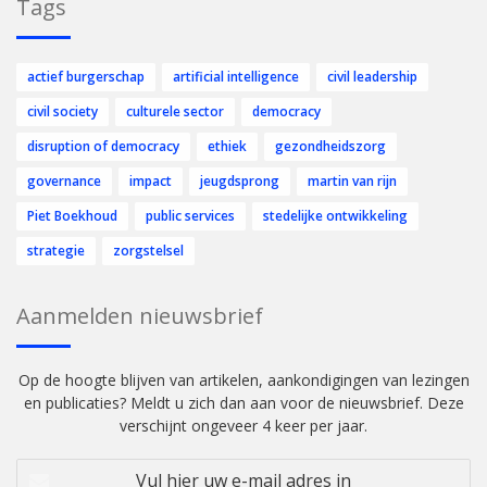
Tags
actief burgerschap
artificial intelligence
civil leadership
civil society
culturele sector
democracy
disruption of democracy
ethiek
gezondheidszorg
governance
impact
jeugdsprong
martin van rijn
Piet Boekhoud
public services
stedelijke ontwikkeling
strategie
zorgstelsel
Aanmelden nieuwsbrief
Op de hoogte blijven van artikelen, aankondigingen van lezingen
en publicaties? Meldt u zich dan aan voor de nieuwsbrief. Deze
verschijnt ongeveer 4 keer per jaar.
Vul