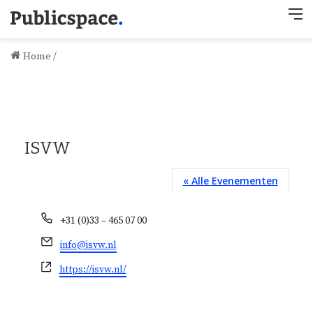
M
Home
/
ISVW
« Alle Evenementen
T
+31 (0)33 – 465 07 00
e
E
info@isvw.nl
l
-
e
W
https://isvw.nl/
m
f
e
a
o
b
i
o
s