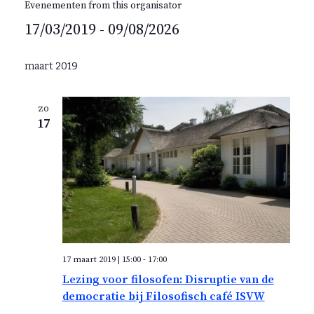
l
Evenementen from this organisator
n
i
17/03/2019
 - 
09/08/2026
t
e
S
e
maart 2019
l
e
zo
c
17
t
e
e
r
e
e
n
d
17 maart 2019 | 15:00
-
17:00
a
Lezing voor filosofen: Disruptie van de
t
democratie bij Filosofisch café ISVW
u