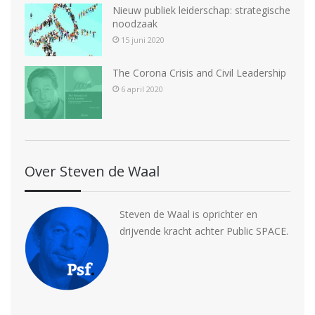
Nieuw publiek leiderschap: strategische
a
noodzaak
v
15 juni 2020
i
The Corona Crisis and Civil Leadership
g
6 april 2020
a
t
i
Over Steven de Waal
e
Steven de Waal is oprichter en
drijvende kracht achter Public SPACE.