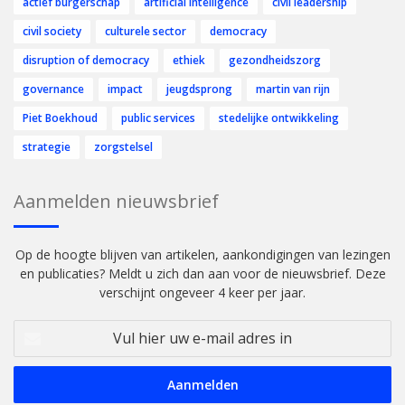
actief burgerschap
artificial intelligence
civil leadership
civil society
culturele sector
democracy
disruption of democracy
ethiek
gezondheidszorg
governance
impact
jeugdsprong
martin van rijn
Piet Boekhoud
public services
stedelijke ontwikkeling
strategie
zorgstelsel
Aanmelden nieuwsbrief
Op de hoogte blijven van artikelen, aankondigingen van lezingen
en publicaties? Meldt u zich dan aan voor de nieuwsbrief. Deze
verschijnt ongeveer 4 keer per jaar.
Vul
hier
uw
e-