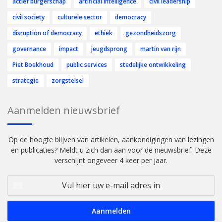
actief burgerschap
artificial intelligence
civil leadership
civil society
culturele sector
democracy
disruption of democracy
ethiek
gezondheidszorg
governance
impact
jeugdsprong
martin van rijn
Piet Boekhoud
public services
stedelijke ontwikkeling
strategie
zorgstelsel
Aanmelden nieuwsbrief
Op de hoogte blijven van artikelen, aankondigingen van lezingen
en publicaties? Meldt u zich dan aan voor de nieuwsbrief. Deze
verschijnt ongeveer 4 keer per jaar.
Vul
hier
uw
e-