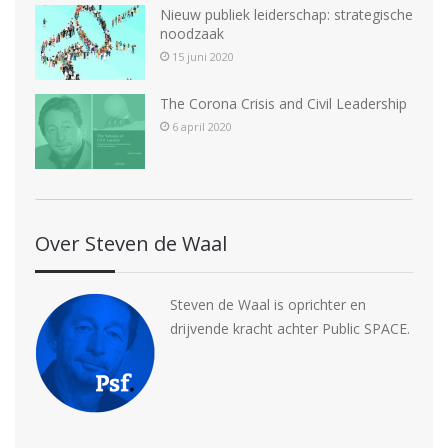
Nieuw publiek leiderschap: strategische
a
noodzaak
v
15 juni 2020
i
The Corona Crisis and Civil Leadership
g
6 april 2020
a
t
i
Over Steven de Waal
e
Steven de Waal is oprichter en
drijvende kracht achter Public SPACE.