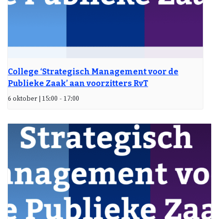
College ‘Strategisch Management voor de
Publieke Zaak’ aan voorzitters RvT
6 oktober | 15:00
-
17:00