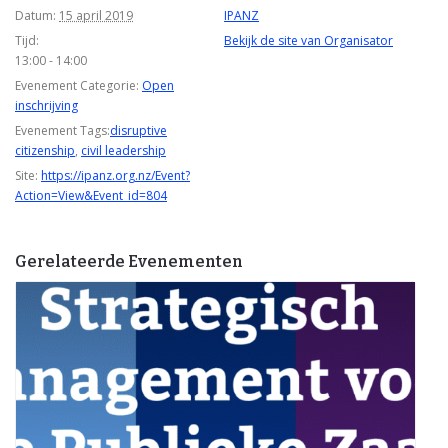
Datum:
15 april 2019
IPANZ
Tijd:
Bekijk de site van Organisator
13:00 - 14:00
Evenement Categorie:
Open
inschrijving
Evenement Tags:
disruptive
citizenship
,
civil leadership
Site:
https://ipanz.org.nz/Event?
Action=View&Event_id=804
Gerelateerde Evenementen