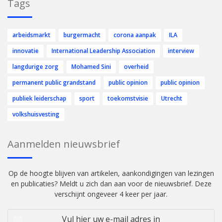
Tags
arbeidsmarkt
burgermacht
corona aanpak
ILA
innovatie
International Leadership Association
interview
langdurige zorg
Mohamed Sini
overheid
permanent public grandstand
public opinion
public opinion
publiek leiderschap
sport
toekomstvisie
Utrecht
volkshuisvesting
Aanmelden nieuwsbrief
Op de hoogte blijven van artikelen, aankondigingen van lezingen
en publicaties? Meldt u zich dan aan voor de nieuwsbrief. Deze
verschijnt ongeveer 4 keer per jaar.
Vul