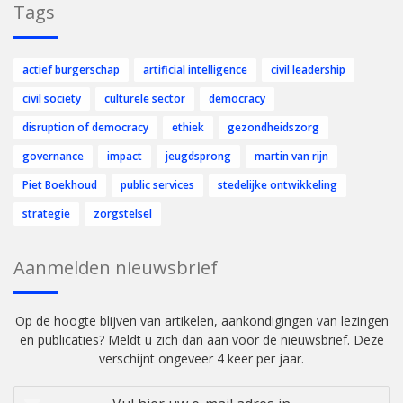
Tags
actief burgerschap
artificial intelligence
civil leadership
civil society
culturele sector
democracy
disruption of democracy
ethiek
gezondheidszorg
governance
impact
jeugdsprong
martin van rijn
Piet Boekhoud
public services
stedelijke ontwikkeling
strategie
zorgstelsel
Aanmelden nieuwsbrief
Op de hoogte blijven van artikelen, aankondigingen van lezingen
en publicaties? Meldt u zich dan aan voor de nieuwsbrief. Deze
verschijnt ongeveer 4 keer per jaar.
Vul