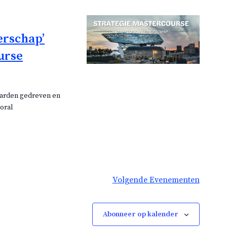
erschap’
urse
aarden gedreven en
ooral
Volgende
Evenementen
Abonneer op kalender