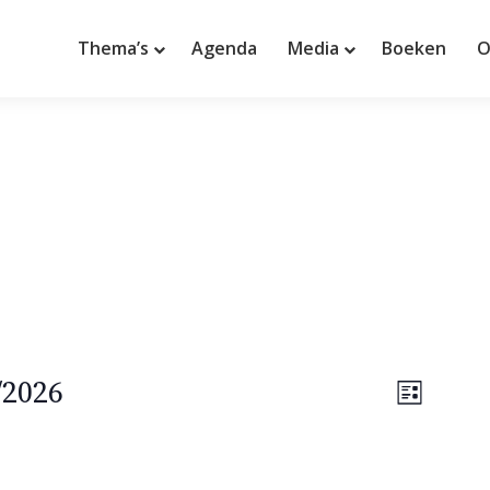
Thema’s
Agenda
Media
Boeken
O
W
E
/2026
L
e
v
i
e
j
e
r
s
g
t