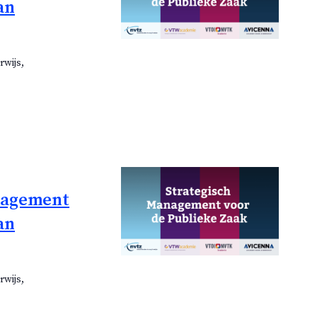
an
rwijs,
anagement
an
rwijs,