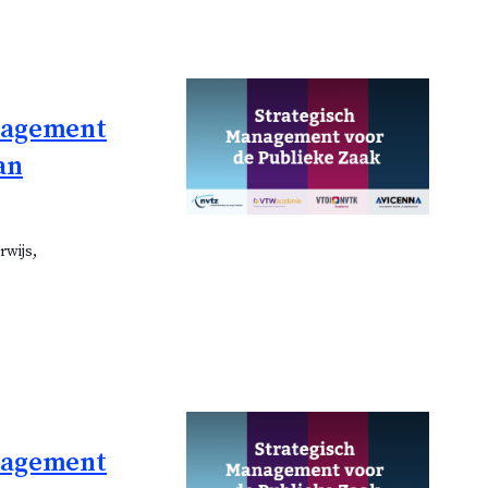
anagement
an
rwijs,
anagement