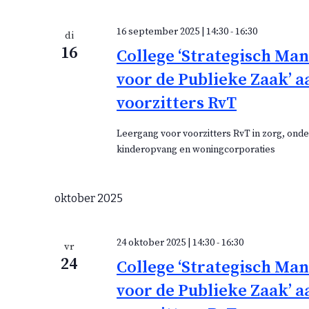
m
e
e
c
16 september 2025 | 14:30
-
16:30
di
n
t
16
College ‘Strategisch M
t
e
e
voor de Publieke Zaak’ a
e
n
r
voorzitters RvT
e
e
Leergang voor voorzitters RvT in zorg, onde
kinderopvang en woningcorporaties
n
d
a
oktober 2025
t
u
m
24 oktober 2025 | 14:30
-
16:30
vr
.
24
College ‘Strategisch M
voor de Publieke Zaak’ a