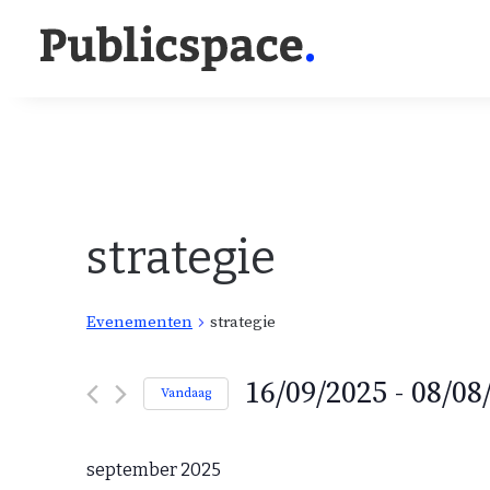
strategie
Evenementen
strategie
E
16/09/2025
 - 
08/08
Vandaag
v
S
e
e
n
september 2025
e
l