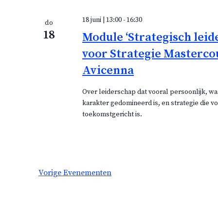
18 juni | 13:00
-
16:30
do
18
Module ‘Strategisch leid
voor Strategie Masterco
Avicenna
Over leiderschap dat vooral persoonlijk, w
karakter gedomineerd is, en strategie die v
toekomstgericht is.
Vorige
Evenementen