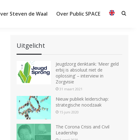
ver Steven de Waal
Over Public SPACE
Searc
Uitgelicht
Jeugdzorg denktank: ‘Meer geld
erbij is absoluut niet de
oplossing’ – interview in
Zorgvisie
31 maart 2021
Nieuw publiek leiderschap:
strategische noodzaak
15 juni 2020
The Corona Crisis and Civil
Leadership
6 april 2020