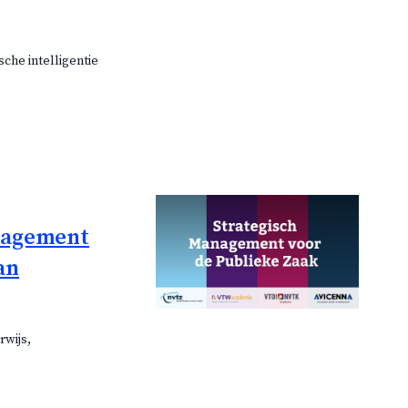
sche intelligentie
anagement
an
rwijs,