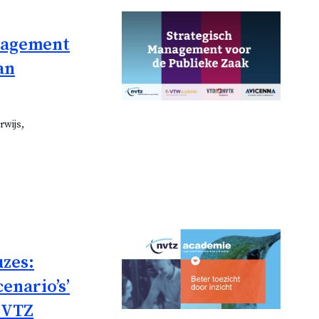
anagement
an
rwijs,
uzes:
enario’s’
NVTZ