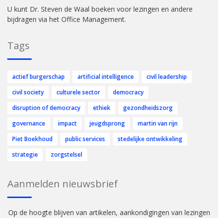
U kunt Dr. Steven de Waal boeken voor lezingen en andere
bijdragen via het Office Management.
Tags
actief burgerschap
artificial intelligence
civil leadership
civil society
culturele sector
democracy
disruption of democracy
ethiek
gezondheidszorg
governance
impact
jeugdsprong
martin van rijn
Piet Boekhoud
public services
stedelijke ontwikkeling
strategie
zorgstelsel
Aanmelden nieuwsbrief
Op de hoogte blijven van artikelen, aankondigingen van lezingen