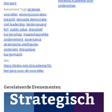
Avicenna Academie voor
leergang
Leiderschap
Evenement Tags:
strategie
,
voorzitter
,
woningcorporaties
,
toezicht
,
disruptie democratie
,
civil leadership
,
kinderopvang
,
RvT
,
public value
,
disruptief
burgerschap
,
maatschappelijke
onderneming
,
governance
,
strategische intelligentie
,
onderwijs
,
disruptieve
burgermacht
Site:
https://leden.nvtz.nl/academie/55-
leergang-voor-de-voorzitter
Gerelateerde Evenementen