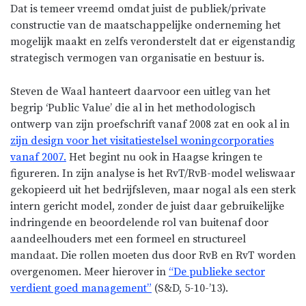
Dat is temeer vreemd omdat juist de publiek/private
constructie van de maatschappelijke onderneming het
mogelijk maakt en zelfs veronderstelt dat er eigenstandig
strategisch vermogen van organisatie en bestuur is.
Steven de Waal hanteert daarvoor een uitleg van het
begrip ‘Public Value’ die al in het methodologisch
ontwerp van zijn proefschrift vanaf 2008 zat en ook al in
zijn design voor het visitatiestelsel woningcorporaties
vanaf 2007.
Het begint nu ook in Haagse kringen te
figureren. In zijn analyse is het RvT/RvB-model weliswaar
gekopieerd uit het bedrijfsleven, maar nogal als een sterk
intern gericht model, zonder de juist daar gebruikelijke
indringende en beoordelende rol van buitenaf door
aandeelhouders met een formeel en structureel
mandaat. Die rollen moeten dus door RvB en RvT worden
overgenomen. Meer hierover in
“De publieke sector
verdient goed management”
(S&D, 5-10-’13).