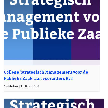
College ‘Strategisch Management voor de
Publieke Zaak’ aan voorzitters RvT
6 oktober | 15:00
-
17:00