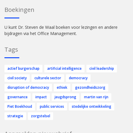
Boekingen
U kunt Dr. Steven de Waal boeken voor lezingen en andere
bijdragen via het Office Management.
Tags
actief burgerschap
artificial intelligence
civil leadership
civil society
culturele sector
democracy
disruption of democracy
ethiek
gezondheidszorg
governance
impact
jeugdsprong
martin van rijn
Piet Boekhoud
public services
stedelijke ontwikkeling
strategie
zorgstelsel