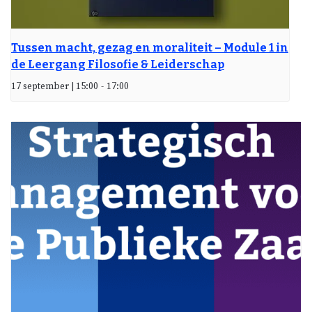
Tussen macht, gezag en moraliteit – Module 1 in
de Leergang Filosofie & Leiderschap
17 september | 15:00
-
17:00