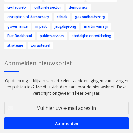
civil society
culturele sector
democracy
disruption of democracy
ethiek
gezondheidszorg
governance
impact
jeugdsprong
martin van rijn
Piet Boekhoud
public services
stedelijke ontwikkeling
strategie
zorgstelsel
Aanmelden nieuwsbrief
Op de hoogte blijven van artikelen, aankondigingen van lezingen
en publicaties? Meldt u zich dan aan voor de nieuwsbrief. Deze
verschijnt ongeveer 4 keer per jaar.
Vul
hier
uw
e-
mail