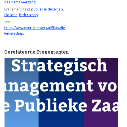
deelname leergang
Evenement Tags:
publiek leiderschap
,
filosofie
,
leiderschap
Site:
https://www.overdenkwerk.nl/filosofie-
leiderschap/
Gerelateerde Evenementen