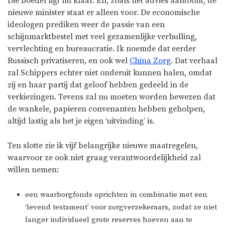
Die boedel ligt nu klaar. En, zoals het advies aantoont, de
nieuwe minister staat er alleen voor. De economische
ideologen prediken weer de passie van een
schijnmarktbestel met veel gezamenlijke verhulling,
vervlechting en bureaucratie. Ik noemde dat eerder
Russisch privatiseren, en ook wel
China Zorg
. Dat verhaal
zal Schippers echter niet onderuit kunnen halen, omdat
zij en haar partij dat geloof hebben gedeeld in de
verkiezingen. Tevens zal nu moeten worden bewezen dat
de wankele, papieren convenanten hebben geholpen,
altijd lastig als het je eigen ‘uitvinding’ is.
Ten slotte zie ik vijf belangrijke nieuwe maatregelen,
waarvoor ze ook niet graag verantwoordelijkheid zal
willen nemen:
een waarborgfonds oprichten in combinatie met een
‘levend testament’ voor zorgverzekeraars, zodat ze niet
langer individueel grote reserves hoeven aan te