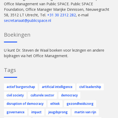
Office Management van Public SPACE. Public SPACE
Foundation, Office Manager Marijke Dinnissen, Nieuwegracht
58, 3512 LT Utrecht, Tel.
+31 30 2312 282
, e-mail
secretariaat@publicspace.nl
Boekingen
U kunt Dr. Steven de Waal boeken voor lezingen en andere
bijdragen via het Office Management.
Tags
actief burgerschap
artificial intelligence
civil leadership
civil society
culturele sector
democracy
disruption of democracy
ethiek
gezondheidszorg
governance
impact
jeugdsprong
martin van rijn