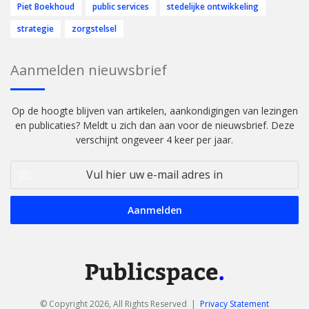
Piet Boekhoud
public services
stedelijke ontwikkeling
strategie
zorgstelsel
Aanmelden nieuwsbrief
Op de hoogte blijven van artikelen, aankondigingen van lezingen
en publicaties? Meldt u zich dan aan voor de nieuwsbrief. Deze
verschijnt ongeveer 4 keer per jaar.
Vul
hier
uw
e-
mail
adres
in
© Copyright 2026, All Rights Reserved |
Privacy Statement