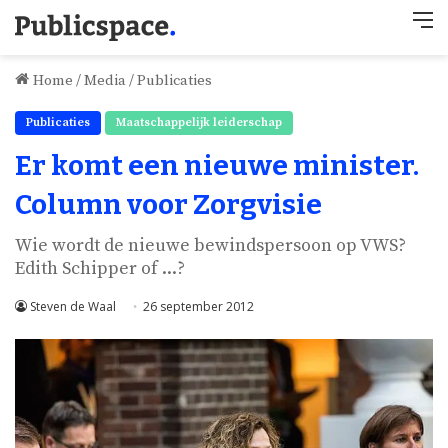
M
Home
/
Media
/
Publicaties
Publicaties
Maatschappelijk leiderschap
Er komt een nieuwe minister.
Column voor Zorgvisie
Wie wordt de nieuwe bewindspersoon op VWS?
Edith Schipper of ...?
Steven de Waal
26 september 2012