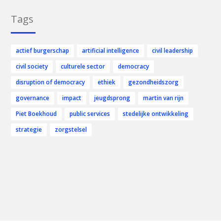
Tags
actief burgerschap
artificial intelligence
civil leadership
civil society
culturele sector
democracy
disruption of democracy
ethiek
gezondheidszorg
governance
impact
jeugdsprong
martin van rijn
Piet Boekhoud
public services
stedelijke ontwikkeling
strategie
zorgstelsel