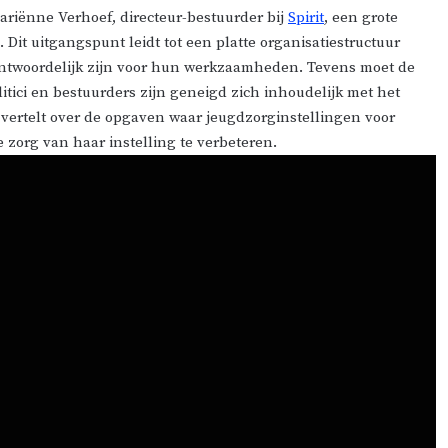
ariënne Verhoef, directeur-bestuurder bij
Spirit
, een grote
it uitgangspunt leidt tot een platte organisatiestructuur
ntwoordelijk zijn voor hun werkzaamheden. Tevens moet de
olitici en bestuurders zijn geneigd zich inhoudelijk met het
vertelt over de opgaven waar jeugdzorginstellingen voor
 zorg van haar instelling te verbeteren.