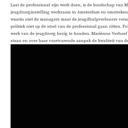
Laat de professional zijn werk doen, is de boodschap van M
jeugdzorginstelling werkzaam in Amsterdam en omstreken. D
waarin niet de managers maar de jeugdhulpverleners vera
politiek niet op de stoel van de professional gaan zitten. P
werk van de jeugdzorg bezig te houden. Mariënne Verhoef 
staan en over haar voortvarende aanpak de kwaliteit van de