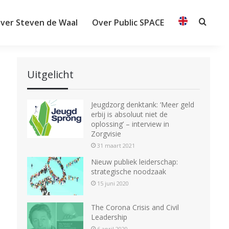
ver Steven de Waal
Over Public SPACE
Searc
Uitgelicht
Jeugdzorg denktank: ‘Meer geld
erbij is absoluut niet de
oplossing’ – interview in
Zorgvisie
31 maart 2021
Nieuw publiek leiderschap:
strategische noodzaak
15 juni 2020
The Corona Crisis and Civil
Leadership
6 april 2020