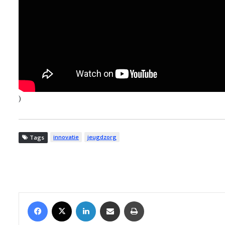
)
innovatie
jeugdzorg
Tags
Facebook
X
LinkedIn
Share via Email
Print