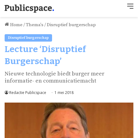
M
Home
/
Thema's
/
Disruptief burgerschap
Disruptief burgerschap
Lecture ‘Disruptief
Burgerschap’
Nieuwe technologie biedt burger meer
informatie- en communicatiemacht
Redactie Publicspace
1 mei 2018