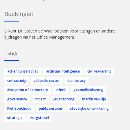
Boekingen
U kunt Dr. Steven de Waal boeken voor lezingen en andere
bijdragen via het Office Management.
Tags
actief burgerschap
artificial intelligence
civil leadership
civil society
culturele sector
democracy
disruption of democracy
ethiek
gezondheidszorg
governance
impact
jeugdsprong
martin van rijn
Piet Boekhoud
public services
stedelijke ontwikkeling
strategie
zorgstelsel