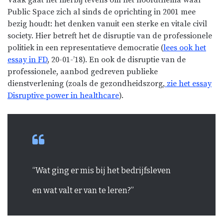
Public Space zich al sinds de oprichting in 2001 mee
bezig houdt: het denken vanuit een sterke en vitale civil
society. Hier betreft het de disruptie van de professionele
politiek in een representatieve democratie (
lees ook het
essay in FD
, 20-01-’18). En ook de disruptie van de
professionele, aanbod gedreven publieke
dienstverlening (zoals de gezondheidszorg,
zie het essay
Disruptive power in healthcare
).
“Wat ging er mis bij het bedrijfsleven
en wat valt er van te leren?”