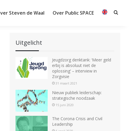
ver Steven de Waal
Over Public SPACE
Searc
Uitgelicht
Jeugdzorg denktank: ‘Meer geld
erbij is absoluut niet de
oplossing’ – interview in
Zorgvisie
31 maart 2021
Nieuw publiek leiderschap:
strategische noodzaak
15 juni 2020
The Corona Crisis and Civil
Leadership
6 april 2020