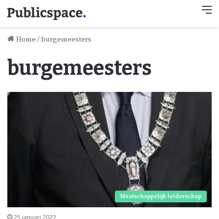
M
Home
/
burgemeesters
burgemeesters
Maatschappelijk leiderschap
25 januari 2022