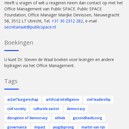
Heeft u vragen of wilt u reageren neem dan contact op met het
Office Management van Public SPACE. Public SPACE
Foundation, Office Manager Marijke Dinnissen, Nieuwegracht
58, 3512 LT Utrecht, Tel.
+31 30 2312 282
, e-mail
secretariaat@publicspace.nl
Boekingen
U kunt Dr. Steven de Waal boeken voor lezingen en andere
bijdragen via het Office Management.
Tags
actief burgerschap
artificial intelligence
civil leadership
civil society
culturele sector
democracy
disruption of democracy
ethiek
gezondheidszorg
governance
impact
jeugdsprong
martin van rijn