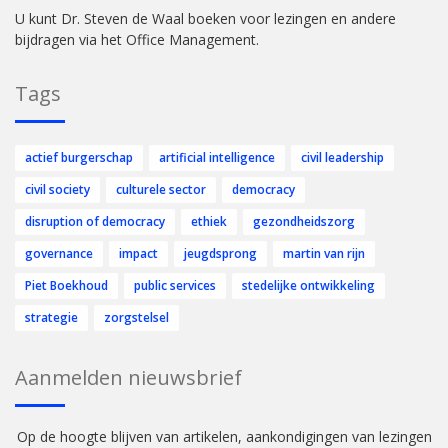
U kunt Dr. Steven de Waal boeken voor lezingen en andere
bijdragen via het Office Management.
Tags
actief burgerschap
artificial intelligence
civil leadership
civil society
culturele sector
democracy
disruption of democracy
ethiek
gezondheidszorg
governance
impact
jeugdsprong
martin van rijn
Piet Boekhoud
public services
stedelijke ontwikkeling
strategie
zorgstelsel
Aanmelden nieuwsbrief
Op de hoogte blijven van artikelen, aankondigingen van lezingen