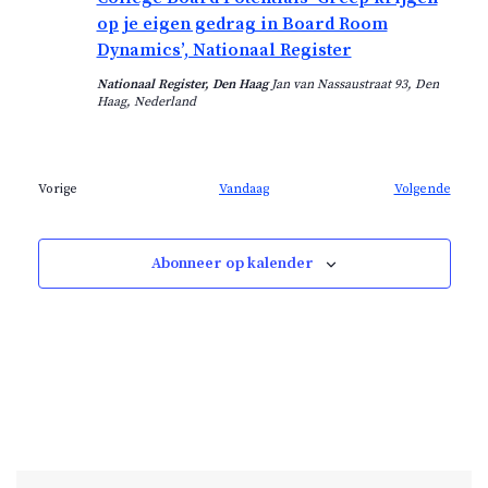
t
op je eigen gedrag in Board Room
u
Dynamics’, Nationaal Register
m
.
Nationaal Register, Den Haag
Jan van Nassaustraat 93, Den
Haag, Nederland
E
Vorige
Vandaag
Volgende
E
v
v
e
e
n
n
e
Abonneer op kalender
e
m
m
e
e
n
n
t
t
e
e
n
n