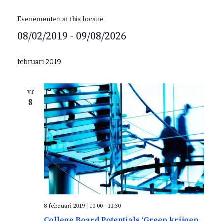
e
b
f
s
Evenementen at this locatie
o
i
o
08/02/2019
 - 
09/08/2026
t
n
e
S
e
februari 2019
l
e
vr
c
8
t
e
e
r
e
e
n
d
8 februari 2019 | 10:00
-
11:30
a
College Board Potentials ‘Greep krijgen