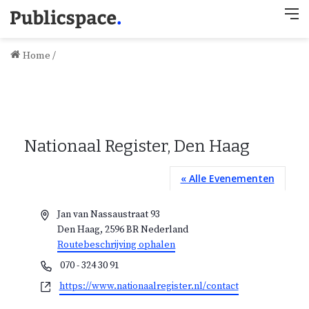
M
Home
/
Nationaal Register, Den Haag
« Alle Evenementen
A
Jan van Nassaustraat 93
d
Den Haag
,
2596 BR
Nederland
r
Routebeschrijving ophalen
e
T
070 - 324 30 91
s
e
W
https://www.nationaalregister.nl/contact
l
e