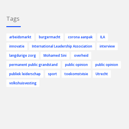
Tags
arbeidsmarkt
burgermacht
corona aanpak
ILA
innovatie
International Leadership Association
interview
langdurige zorg
Mohamed Sini
overheid
permanent public grandstand
public opinion
public opinion
publiek leiderschap
sport
toekomstvisie
Utrecht
volkshuisvesting