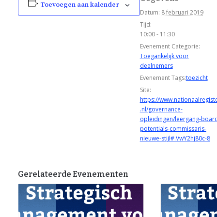
Toevoegen aan kalender
Datum:
8 februari 2019
Tijd:
10:00 - 11:30
Evenement Categorie:
Toegankelijk voor
deelnemers
Evenement Tags:
toezicht
Site:
https://www.nationaalregist
.nl/governance-
opleidingen/leergang-boar
potentials-commissaris-
nieuwe-stijl#.VwY2hj80c-8
Gerelateerde Evenementen