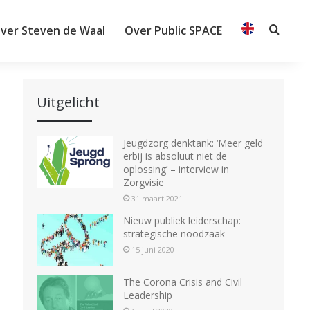
ver Steven de Waal
Over Public SPACE
Searc
Uitgelicht
Jeugdzorg denktank: ‘Meer geld
erbij is absoluut niet de
oplossing’ – interview in
Zorgvisie
31 maart 2021
Nieuw publiek leiderschap:
strategische noodzaak
15 juni 2020
The Corona Crisis and Civil
Leadership