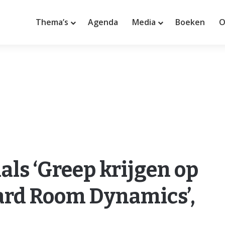
Thema’s
Agenda
Media
Boeken
O
als ‘Greep krijgen op
oard Room Dynamics’,