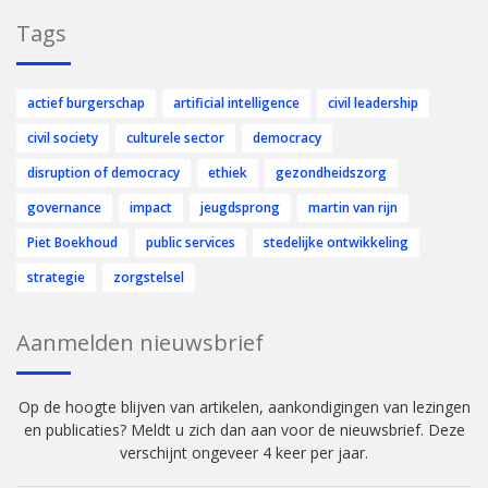
Tags
actief burgerschap
artificial intelligence
civil leadership
civil society
culturele sector
democracy
disruption of democracy
ethiek
gezondheidszorg
governance
impact
jeugdsprong
martin van rijn
Piet Boekhoud
public services
stedelijke ontwikkeling
strategie
zorgstelsel
Aanmelden nieuwsbrief
Op de hoogte blijven van artikelen, aankondigingen van lezingen
en publicaties? Meldt u zich dan aan voor de nieuwsbrief. Deze
verschijnt ongeveer 4 keer per jaar.