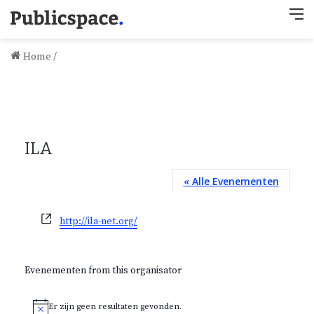
M
Home
/
ILA
« Alle Evenementen
W
http://ila-net.org/
e
b
s
Evenementen from this organisator
i
t
Er zijn geen resultaten gevonden.
e
B