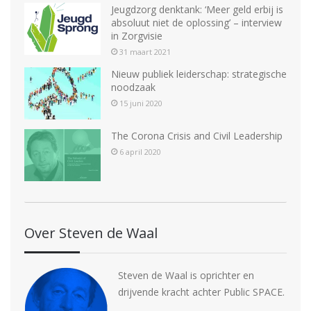
u
Jeugdzorg denktank: ‘Meer geld erbij is
m
absoluut niet de oplossing’ – interview
.
in Zorgvisie
31 maart 2021
Nieuw publiek leiderschap: strategische
noodzaak
15 juni 2020
The Corona Crisis and Civil Leadership
6 april 2020
Over Steven de Waal
Steven de Waal is oprichter en
drijvende kracht achter Public SPACE.