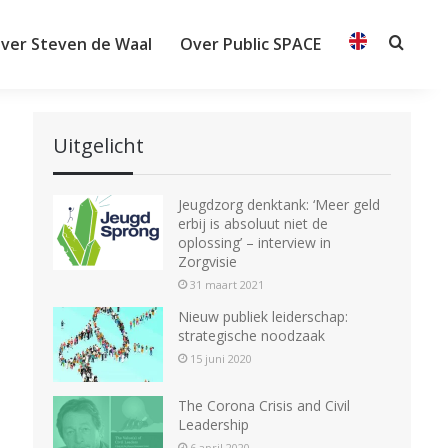
ver Steven de Waal
Over Public SPACE
Searc
Uitgelicht
Jeugdzorg denktank: ‘Meer geld
erbij is absoluut niet de
oplossing’ – interview in
Zorgvisie
31 maart 2021
Nieuw publiek leiderschap:
strategische noodzaak
15 juni 2020
The Corona Crisis and Civil
Leadership
6 april 2020