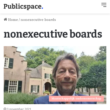
M
Home
/
nonexecutive boards
nonexecutive boards
Maatschappelijk ondernemerschap
3 november 2021