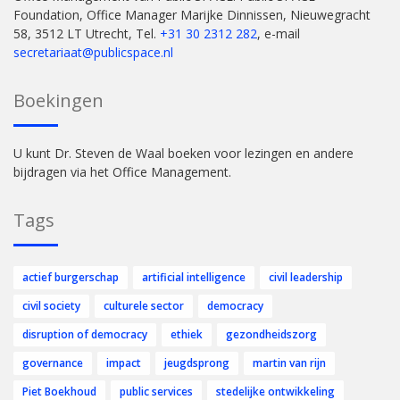
Foundation, Office Manager Marijke Dinnissen, Nieuwegracht
58, 3512 LT Utrecht, Tel.
+31 30 2312 282
, e-mail
secretariaat@publicspace.nl
Boekingen
U kunt Dr. Steven de Waal boeken voor lezingen en andere
bijdragen via het Office Management.
Tags
actief burgerschap
artificial intelligence
civil leadership
civil society
culturele sector
democracy
disruption of democracy
ethiek
gezondheidszorg
governance
impact
jeugdsprong
martin van rijn
Piet Boekhoud
public services
stedelijke ontwikkeling