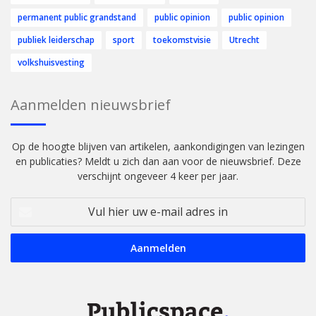
permanent public grandstand
public opinion
public opinion
publiek leiderschap
sport
toekomstvisie
Utrecht
volkshuisvesting
Aanmelden nieuwsbrief
Op de hoogte blijven van artikelen, aankondigingen van lezingen
en publicaties? Meldt u zich dan aan voor de nieuwsbrief. Deze
verschijnt ongeveer 4 keer per jaar.
Vul
hier
uw
e-
mail
adres
in