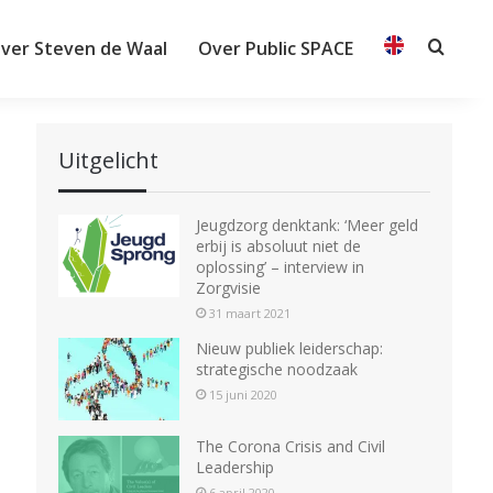
ver Steven de Waal
Over Public SPACE
Searc
Uitgelicht
Jeugdzorg denktank: ‘Meer geld
erbij is absoluut niet de
oplossing’ – interview in
Zorgvisie
31 maart 2021
Nieuw publiek leiderschap:
strategische noodzaak
15 juni 2020
The Corona Crisis and Civil
Leadership
6 april 2020