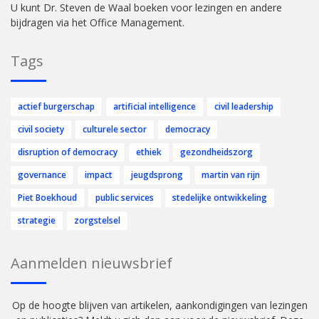
U kunt Dr. Steven de Waal boeken voor lezingen en andere
bijdragen via het Office Management.
Tags
actief burgerschap
artificial intelligence
civil leadership
civil society
culturele sector
democracy
disruption of democracy
ethiek
gezondheidszorg
governance
impact
jeugdsprong
martin van rijn
Piet Boekhoud
public services
stedelijke ontwikkeling
strategie
zorgstelsel
Aanmelden nieuwsbrief
Op de hoogte blijven van artikelen, aankondigingen van lezingen