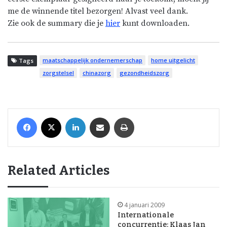
me de winnende titel bezorgen! Alvast veel dank.
Zie ook de summary die je
hier
kunt downloaden.
maatschappelijk ondernemerschap
home uitgelicht
Tags
zorgstelsel
chinazorg
gezondheidszorg
Facebook
X
LinkedIn
Share via Email
Print
Related Articles
4 januari 2009
Internationale
concurrentie: Klaas Jan