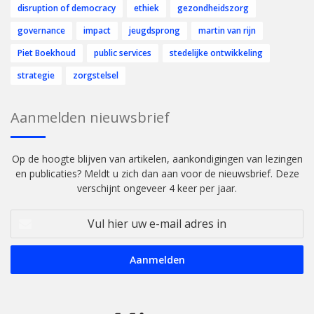
disruption of democracy
ethiek
gezondheidszorg
governance
impact
jeugdsprong
martin van rijn
Piet Boekhoud
public services
stedelijke ontwikkeling
strategie
zorgstelsel
Aanmelden nieuwsbrief
Op de hoogte blijven van artikelen, aankondigingen van lezingen
en publicaties? Meldt u zich dan aan voor de nieuwsbrief. Deze
verschijnt ongeveer 4 keer per jaar.
Vul
hier
uw
e-
mail
adres
in