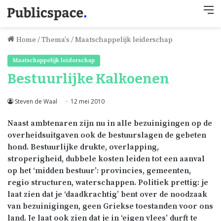
M
Home
/
Thema's
/
Maatschappelijk leiderschap
Maatschappelijk leiderschap
Bestuurlijke Kalkoenen
Steven de Waal
12 mei 2010
Naast ambtenaren zijn nu in alle
bezuinigingen
op de
overheidsuitgaven ook de bestuurslagen de gebeten
hond. Bestuurlijke drukte, overlapping,
stroperigheid
, dubbele kosten leiden tot een aanval
op het ‘midden bestuur’: provincies, gemeenten,
regio structuren, waterschappen. Politiek prettig: je
laat zien dat je ‘daadkrachtig’ bent over de noodzaak
van
bezuinigingen
, geen Griekse toestanden voor ons
land. Je laat ook zien dat je in ‘eigen vlees’ durft te