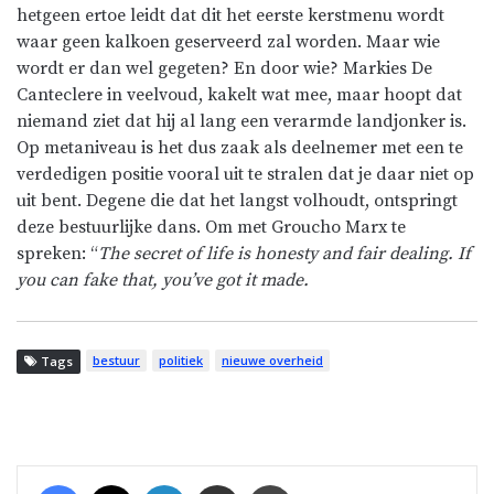
hetgeen ertoe leidt dat dit het eerste kerstmenu wordt
waar geen kalkoen geserveerd zal worden. Maar wie
wordt er dan wel gegeten? En door wie? Markies De
Canteclere
in veelvoud, kakelt wat mee, maar hoopt dat
niemand ziet dat hij al lang een verarmde landjonker is.
Op
metaniveau
is het dus zaak als deelnemer met een te
verdedigen positie vooral uit te stralen dat je daar niet op
uit bent. Degene die dat het langst volhoudt, ontspringt
deze bestuurlijke dans. Om met
Groucho
Marx
te
spreken: “
The secret of life is honesty and fair dealing. If
you can fake that, you’ve got it made.
bestuur
politiek
nieuwe overheid
Tags
Facebook
X
LinkedIn
Share via Email
Print