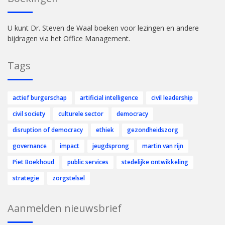
U kunt Dr. Steven de Waal boeken voor lezingen en andere
bijdragen via het Office Management.
Tags
actief burgerschap
artificial intelligence
civil leadership
civil society
culturele sector
democracy
disruption of democracy
ethiek
gezondheidszorg
governance
impact
jeugdsprong
martin van rijn
Piet Boekhoud
public services
stedelijke ontwikkeling
strategie
zorgstelsel
Aanmelden nieuwsbrief