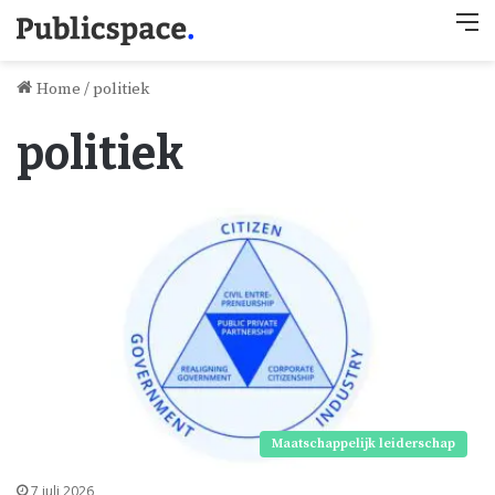
M
Home
/
politiek
politiek
Maatschappelijk leiderschap
7 juli 2026