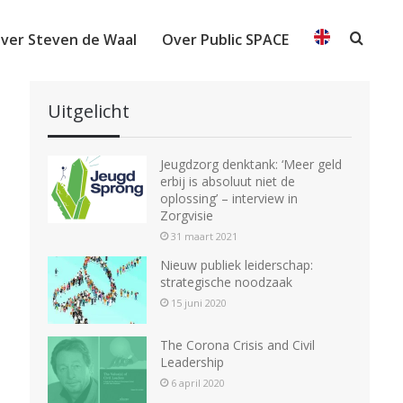
ver Steven de Waal
Over Public SPACE
Searc
Uitgelicht
Jeugdzorg denktank: ‘Meer geld
erbij is absoluut niet de
oplossing’ – interview in
Zorgvisie
31 maart 2021
Nieuw publiek leiderschap:
strategische noodzaak
15 juni 2020
The Corona Crisis and Civil
Leadership
6 april 2020