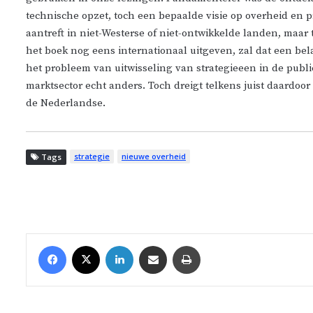
technische opzet, toch een bepaalde visie op overheid en pri
aantreft in
niet-Westerse
of
niet-ontwikkelde
landen, maar t
het boek nog eens internationaal uitgeven, zal dat een bela
het probleem van uitwisseling van strategieeen in de publie
marktsector echt anders. Toch dreigt telkens juist daardo
de Nederlandse.
strategie
nieuwe overheid
Tags
Facebook
X
LinkedIn
Share via Email
Print