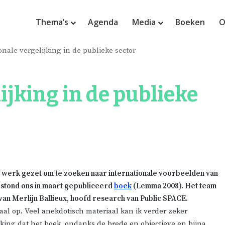
Thema’s
Agenda
Media
Boeken
O
onale vergelijking in de publieke sector
ijking in de publieke
 werk gezet om te zoeken naar i
nternationale
voorbeelden van
s stond ons in maart gepubliceerd
boek
(Lemma 2008). Het team
 van
Merlijn
Ballieux
, hoofd research van
Public
SPACE
.
iaal op. Veel
anekdotisch
materiaal kan ik verder zeker
ing dat het boek, ondanks de brede en objectieve en bijna