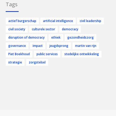
Tags
actief burgerschap
artificial intelligence
civil leadership
civil society
culturele sector
democracy
disruption of democracy
ethiek
gezondheidszorg
governance
impact
jeugdsprong
martin van rijn
Piet Boekhoud
public services
stedelijke ontwikkeling
strategie
zorgstelsel