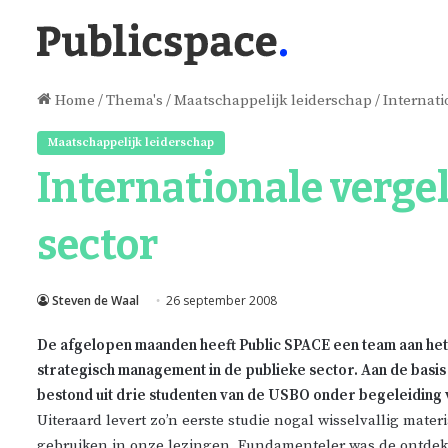
Home
/
Thema's
/
Maatschappelijk leiderschap
/
Internati
Maatschappelijk leiderschap
Internationale vergel
sector
Steven de Waal
26 september 2008
De afgelopen maanden heeft
Public
SPACE
een team aan het
strategisch management in de publieke sector. Aan de basi
bestond uit drie studenten van de
USBO
onder begeleiding
Uiteraard levert zo’n eerste studie nogal wisselvallig mater
gebruiken in onze lezingen. Fundamenteler was de ontdekk