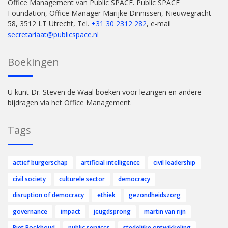
Office Management van Public SPACE. Public SPACE
Foundation, Office Manager Marijke Dinnissen, Nieuwegracht
58, 3512 LT Utrecht, Tel.
+31 30 2312 282
, e-mail
secretariaat@publicspace.nl
Boekingen
U kunt Dr. Steven de Waal boeken voor lezingen en andere
bijdragen via het Office Management.
Tags
actief burgerschap
artificial intelligence
civil leadership
civil society
culturele sector
democracy
disruption of democracy
ethiek
gezondheidszorg
governance
impact
jeugdsprong
martin van rijn
Piet Boekhoud
public services
stedelijke ontwikkeling