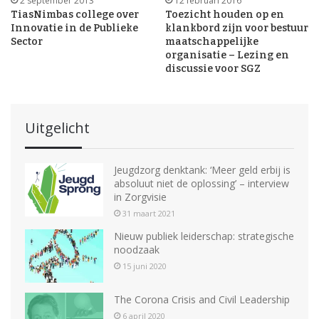
2 september 2013
12 februari 2016
TiasNimbas college over
Toezicht houden op en
Innovatie in de Publieke
klankbord zijn voor bestuur
Sector
maatschappelijke
organisatie – Lezing en
discussie voor SGZ
Uitgelicht
Jeugdzorg denktank: ‘Meer geld erbij is
absoluut niet de oplossing’ – interview
in Zorgvisie
31 maart 2021
Nieuw publiek leiderschap: strategische
noodzaak
15 juni 2020
The Corona Crisis and Civil Leadership
6 april 2020