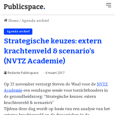
M
Home
/
Agenda archief
Agenda archief
Strategische keuzes: extern
krachtenveld & scenario's
(NVTZ Academie)
Redactie Publicspace
6 maart 2017
Op 22 november verzorgt Steven de Waal voor de
NVTZ
Academie
een eendaagse sessie voor toezichthouders in
de gezondheidszorg: “Strategische keuzes: extern
krachtenveld & scenario’s”
Tijdens deze dag wordt op basis van een analyse van het
externe krachtenveld en de dynamieken in de