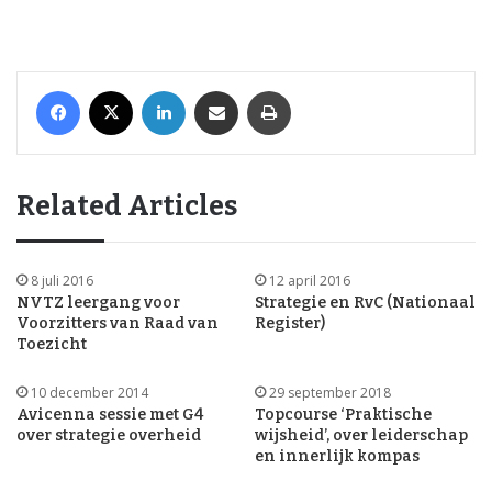
Facebook
X
LinkedIn
Share via Email
Print
Related Articles
8 juli 2016
12 april 2016
NVTZ leergang voor
Strategie en RvC (Nationaal
Voorzitters van Raad van
Register)
Toezicht
10 december 2014
29 september 2018
Avicenna sessie met G4
Topcourse ‘Praktische
over strategie overheid
wijsheid’, over leiderschap
en innerlijk kompas