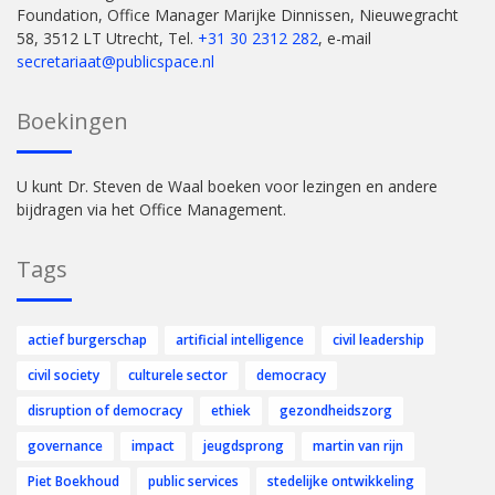
Foundation, Office Manager Marijke Dinnissen, Nieuwegracht
58, 3512 LT Utrecht, Tel.
+31 30 2312 282
, e-mail
secretariaat@publicspace.nl
Boekingen
U kunt Dr. Steven de Waal boeken voor lezingen en andere
bijdragen via het Office Management.
Tags
actief burgerschap
artificial intelligence
civil leadership
civil society
culturele sector
democracy
disruption of democracy
ethiek
gezondheidszorg
governance
impact
jeugdsprong
martin van rijn
Piet Boekhoud
public services
stedelijke ontwikkeling