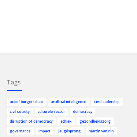
Tags
actief burgerschap
artificial intelligence
civil leadership
civil society
culturele sector
democracy
disruption of democracy
ethiek
gezondheidszorg
governance
impact
jeugdsprong
martin van rijn