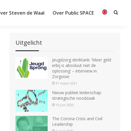
ver Steven de Waal
Over Public SPACE
Searc
Uitgelicht
Jeugdzorg denktank: ‘Meer geld
erbij is absoluut niet de
oplossing’ – interview in
Zorgvisie
31 maart 2021
Nieuw publiek leiderschap:
strategische noodzaak
15 juni 2020
The Corona Crisis and Civil
Leadership
6 april 2020