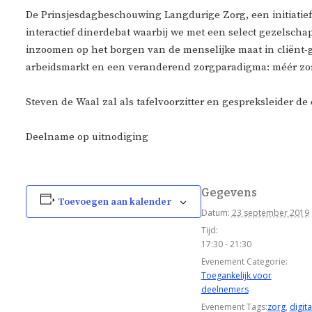
De Prinsjesdagbeschouwing Langdurige Zorg, een initiatief
interactief dinerdebat waarbij we met een select gezelsch
inzoomen op het borgen van de menselijke maat in cliënt-
arbeidsmarkt en een veranderend zorgparadigma: méér zor
Steven de Waal zal als tafelvoorzitter en gespreksleider de
Deelname op uitnodiging
Gegevens
Toevoegen aan kalender
Datum:
23 september 2019
Tijd:
17:30 - 21:30
Evenement Categorie:
Toegankelijk voor
deelnemers
Evenement Tags:
zorg
,
digita