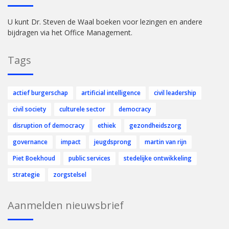
U kunt Dr. Steven de Waal boeken voor lezingen en andere
bijdragen via het Office Management.
Tags
actief burgerschap
artificial intelligence
civil leadership
civil society
culturele sector
democracy
disruption of democracy
ethiek
gezondheidszorg
governance
impact
jeugdsprong
martin van rijn
Piet Boekhoud
public services
stedelijke ontwikkeling
strategie
zorgstelsel
Aanmelden nieuwsbrief