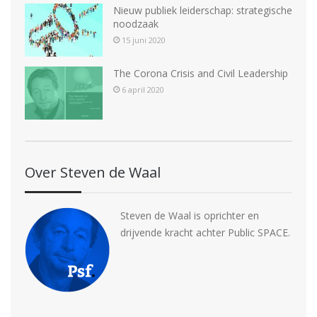
Nieuw publiek leiderschap: strategische
a
noodzaak
v
15 juni 2020
i
The Corona Crisis and Civil Leadership
g
6 april 2020
a
t
i
Over Steven de Waal
e
Steven de Waal is oprichter en
drijvende kracht achter Public SPACE.