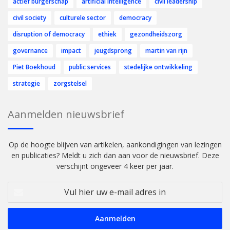
actief burgerschap
artificial intelligence
civil leadership
civil society
culturele sector
democracy
disruption of democracy
ethiek
gezondheidszorg
governance
impact
jeugdsprong
martin van rijn
Piet Boekhoud
public services
stedelijke ontwikkeling
strategie
zorgstelsel
Aanmelden nieuwsbrief
Op de hoogte blijven van artikelen, aankondigingen van lezingen
en publicaties? Meldt u zich dan aan voor de nieuwsbrief. Deze
verschijnt ongeveer 4 keer per jaar.
Vul
hier
uw
e-