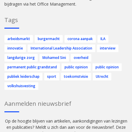
bijdragen via het Office Management.
Tags
arbeidsmarkt
burgermacht
corona aanpak
ILA
innovatie
International Leadership Association
interview
langdurige zorg
Mohamed Sini
overheid
permanent public grandstand
public opinion
public opinion
publiek leiderschap
sport
toekomstvisie
Utrecht
volkshuisvesting
Aanmelden nieuwsbrief
Op de hoogte blijven van artikelen, aankondigingen van lezingen
en publicaties? Meldt u zich dan aan voor de nieuwsbrief. Deze