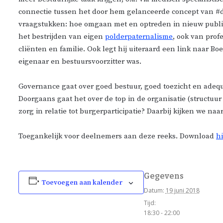
connectie tussen het door hem gelanceerde concept van #
vraagstukken: hoe omgaan met en optreden in nieuw publie
het bestrijden van eigen
polderpaternalisme
, ook van prof
cliënten en familie. Ook legt hij uiteraard een link naar B
eigenaar en bestuursvoorzitter was.
Governance gaat over goed bestuur, goed toezicht en ade
Doorgaans gaat het over de top in de organisatie (structu
zorg in relatie tot burgerparticipatie? Daarbij kijken we naar
Toegankelijk voor deelnemers aan deze reeks. Download
hi
Gegevens
Toevoegen aan kalender
Datum:
19 juni 2018
Tijd:
18:30 - 22:00