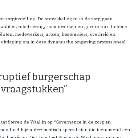
een zorginstelling. De ontwikkelingen in de zorg gaan
 kwaliteit, robotisering, samenwerken en governance hebben
ënten, medewerkers, artsen, bestuurders, overheid en
en uitdaging om in deze dynamische omgeving professioneel
sruptief burgerschap
 vraagstukken”
aat Steven de Waal in op “Governance in de zorg en
rpen heel bijzonder: medisch specialisten die toenemend een
sche bedrijven. Ook hier legt Steven de Waal uiteraard een