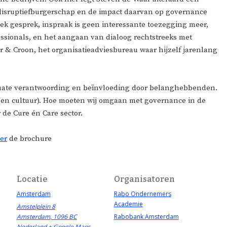
disruptiefburgerschap en de impact daarvan op governance
k gesprek, inspraak is geen interessante toezegging meer,
essionals, en het aangaan van dialoog rechtstreeks met
oer & Croon, het organisatieadviesbureau waar hijzelf jarenlang
quate verantwoording en beïnvloeding door belanghebbenden.
ur en cultuur). Hoe moeten wij omgaan met governance in de
 de Cure én Care sector.
er
de brochure
Locatie
Organisatoren
Amsterdam
Rabo Ondernemers
Academie
Amstelplein 8
Amsterdam
,
1096 BC
Rabobank Amsterdam
Nederland
+ Google Maps