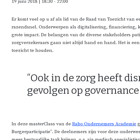
19 juni 2018 | 18:30
-
22:00
Er komt veel op u af als lid van de Raad van Toezicht van 
razendsnel. Onderwerpen als digitalisering, financiering,
grote impact. De belangen van de diverse stakeholders pati
zorgverzekeraars gaan niet altijd hand en hand. Het is e
toezicht te houden.
“Ook in de zorg heeft di
gevolgen op governance
In deze masterClass van de
Rabo Ondernemers Academie
g
Burgerparticipatie”. De deelnemers zijn voor deze onderwe
meer bestuurlijke taak krijgen, o.a. via medisch specialisti