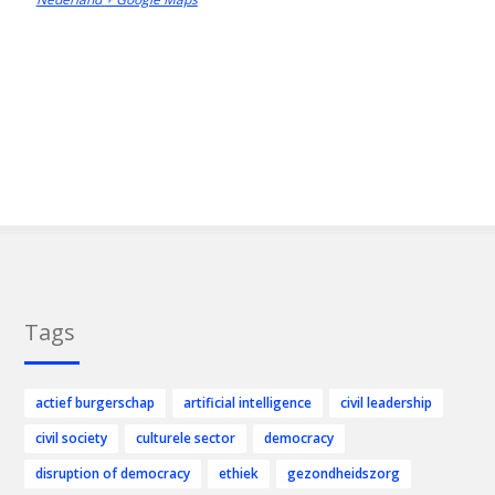
Tags
actief burgerschap
artificial intelligence
civil leadership
civil society
culturele sector
democracy
disruption of democracy
ethiek
gezondheidszorg