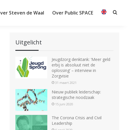
ver Steven de Waal
Over Public SPACE
Searc
Uitgelicht
Jeugdzorg denktank: ‘Meer geld
erbij is absoluut niet de
oplossing’ – interview in
Zorgvisie
31 maart 2021
Nieuw publiek leiderschap:
strategische noodzaak
15 juni 2020
The Corona Crisis and Civil
Leadership
6 april 2020