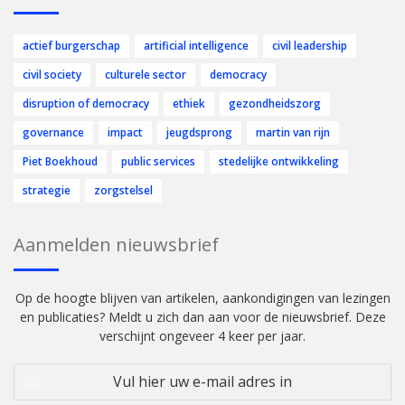
actief burgerschap
artificial intelligence
civil leadership
civil society
culturele sector
democracy
disruption of democracy
ethiek
gezondheidszorg
governance
impact
jeugdsprong
martin van rijn
Piet Boekhoud
public services
stedelijke ontwikkeling
strategie
zorgstelsel
Aanmelden nieuwsbrief
Op de hoogte blijven van artikelen, aankondigingen van lezingen
en publicaties? Meldt u zich dan aan voor de nieuwsbrief. Deze
verschijnt ongeveer 4 keer per jaar.
Vul
hier