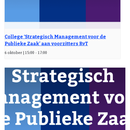
College ‘Strategisch Management voor de
Publieke Zaak’ aan voorzitters RvT
6 oktober | 15:00
-
17:00