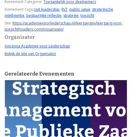
Evenement Categorie:
Toegankelijk voor deelnemers
Evenement Tags:
civil leadership
,
RvT
,
public value
,
strategische
intelligentie
,
bestuurlijke reflectie
,
strategie
,
toezicht
Site:
https://academievoorleiderschap.nl/leergangen/leergang-voor-
toezichthouders-commissarissen/
Organisator
Avicenna Academie voor Leiderschap
Bekijk de site van Organisator
Gerelateerde Evenementen