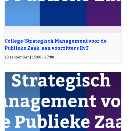
College ‘Strategisch Management voor de
Publieke Zaak’ aan voorzitters RvT
10 september | 15:00
-
17:00