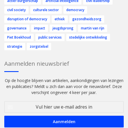
actief burgerschap
artificial intelligence
civil leadership
civil society
culturele sector
democracy
disruption of democracy
ethiek
gezondheidszorg
governance
impact
jeugdsprong
martin van rijn
Piet Boekhoud
public services
stedelijke ontwikkeling
strategie
zorgstelsel
Aanmelden nieuwsbrief
Op de hoogte blijven van artikelen, aankondigingen van lezingen
en publicaties? Meldt u zich dan aan voor de nieuwsbrief. Deze
verschijnt ongeveer 4 keer per jaar.
Vul
hier
uw
e-