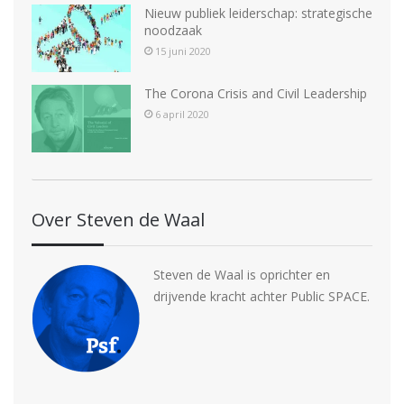
Nieuw publiek leiderschap: strategische
a
noodzaak
v
15 juni 2020
i
The Corona Crisis and Civil Leadership
g
6 april 2020
a
t
i
Over Steven de Waal
e
Steven de Waal is oprichter en
drijvende kracht achter Public SPACE.