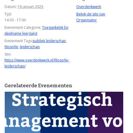
Datum:
16 januari 2025
Overdenkwerk
Tijd:
Bekijk de site van
14:30 - 17:00
Organisator
Evenement Categorie:
Toegankelijk bij
deelname leergang
Evenement Tags:
publiek leiderschap
,
filosofie
,
leiderschap
Site:
https://www.overdenkwerk.nl/filosofie-
leiderschap/
Gerelateerde Evenementen