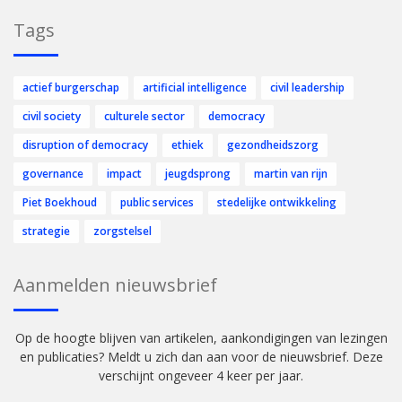
Tags
actief burgerschap
artificial intelligence
civil leadership
civil society
culturele sector
democracy
disruption of democracy
ethiek
gezondheidszorg
governance
impact
jeugdsprong
martin van rijn
Piet Boekhoud
public services
stedelijke ontwikkeling
strategie
zorgstelsel
Aanmelden nieuwsbrief
Op de hoogte blijven van artikelen, aankondigingen van lezingen
en publicaties? Meldt u zich dan aan voor de nieuwsbrief. Deze
verschijnt ongeveer 4 keer per jaar.