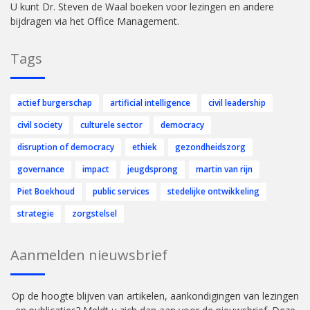
U kunt Dr. Steven de Waal boeken voor lezingen en andere
bijdragen via het Office Management.
Tags
actief burgerschap
artificial intelligence
civil leadership
civil society
culturele sector
democracy
disruption of democracy
ethiek
gezondheidszorg
governance
impact
jeugdsprong
martin van rijn
Piet Boekhoud
public services
stedelijke ontwikkeling
strategie
zorgstelsel
Aanmelden nieuwsbrief
Op de hoogte blijven van artikelen, aankondigingen van lezingen