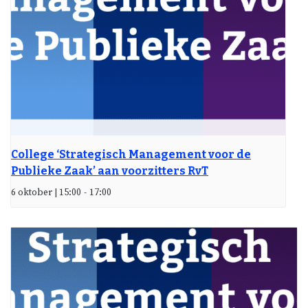
College ‘Strategisch Management voor de
Publieke Zaak’ aan voorzitters RvT
6 oktober | 15:00
-
17:00