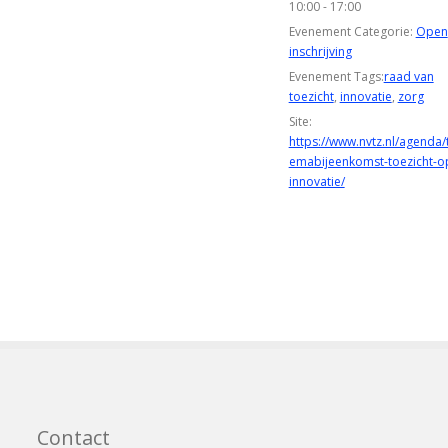
10:00 - 17:00
Evenement Categorie:
Open
inschrijving
Evenement Tags:
raad van
toezicht
,
innovatie
,
zorg
Site:
https://www.nvtz.nl/agenda/
emabijeenkomst-toezicht-o
innovatie/
Contact