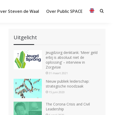
ver Steven de Waal
Over Public SPACE
Searc
Uitgelicht
Jeugdzorg denktank: ‘Meer geld
erbij is absoluut niet de
oplossing’ – interview in
Zorgvisie
31 maart 2021
Nieuw publiek leiderschap:
strategische noodzaak
15 juni 2020
The Corona Crisis and Civil
Leadership
6 april 2020