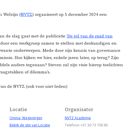
 Welzijn (
NVTZ
) organiseert op 5 december 2024 een
an de slag gaat met de publicatie
‘De rol van de raad van
n door een werkgroep samen te stellen met deskundigen en
verwante onderwerpen. Mede door zijn kennis van governance
ssie. Hoe kijken we hier, enkele jaren later, op terug? Zijn
ddels anders tegenaan? Steven zal zijn visie hierop toelichten
raagstukken of dilemma’s.
an de NVTZ (ook voor niet-leden)
Locatie
Organisator
Omnia, Wageningen
NVTZ Academie
Bekijk de site van Locatie
Telefoon
+31 30 73 700 85