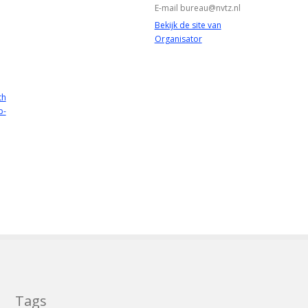
E-mail
bureau@nvtz.nl
Bekijk de site van
Organisator
th
p-
Tags