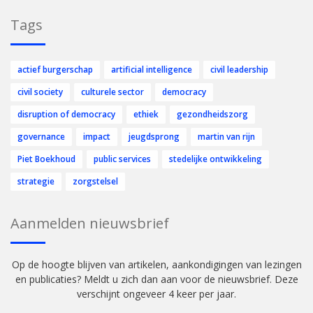
Tags
actief burgerschap
artificial intelligence
civil leadership
civil society
culturele sector
democracy
disruption of democracy
ethiek
gezondheidszorg
governance
impact
jeugdsprong
martin van rijn
Piet Boekhoud
public services
stedelijke ontwikkeling
strategie
zorgstelsel
Aanmelden nieuwsbrief
Op de hoogte blijven van artikelen, aankondigingen van lezingen
en publicaties? Meldt u zich dan aan voor de nieuwsbrief. Deze
verschijnt ongeveer 4 keer per jaar.