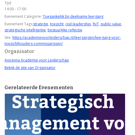
Tijd:
14:00 - 17:00
Evenement Categorie:
Toegankelijk bij deelname leergang
Evenement Tags:
strategie
,
toezicht
,
civil leadership
,
RvT
,
public value
,
strategische intelligentie
,
bestuurlijke reflectie
Site:
https://academievoorleiderschap.nl/leergangen/leergang-voor-
toezichthouders-commissarissen/
Organisator
Avicenna Academie voor Leiderschap
Bekijk de site van Organisator
Gerelateerde Evenementen