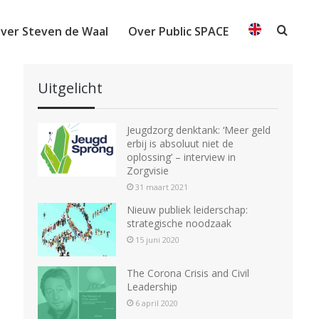
ver Steven de Waal
Over Public SPACE
Searc
Uitgelicht
Jeugdzorg denktank: ‘Meer geld
erbij is absoluut niet de
oplossing’ – interview in
Zorgvisie
31 maart 2021
Nieuw publiek leiderschap:
strategische noodzaak
15 juni 2020
The Corona Crisis and Civil
Leadership
6 april 2020