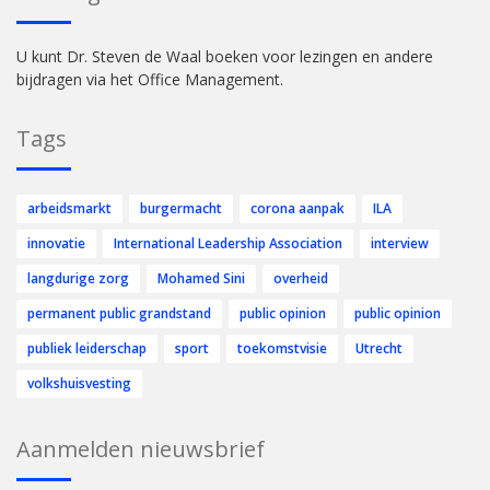
U kunt Dr. Steven de Waal boeken voor lezingen en andere
bijdragen via het Office Management.
Tags
arbeidsmarkt
burgermacht
corona aanpak
ILA
innovatie
International Leadership Association
interview
langdurige zorg
Mohamed Sini
overheid
permanent public grandstand
public opinion
public opinion
publiek leiderschap
sport
toekomstvisie
Utrecht
volkshuisvesting
Aanmelden nieuwsbrief