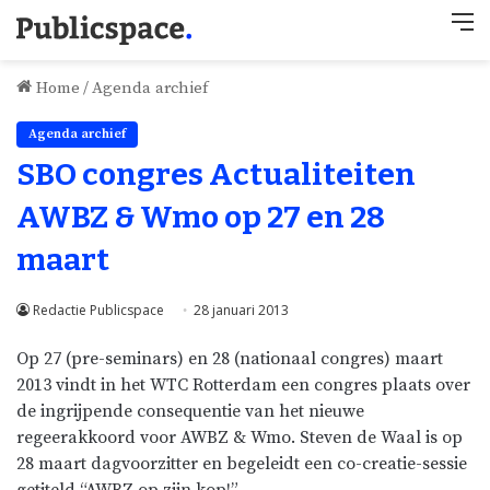
M
Home
/
Agenda archief
Agenda archief
SBO congres Actualiteiten
AWBZ & Wmo op 27 en 28
maart
Redactie Publicspace
28 januari 2013
Op 27 (pre-seminars) en 28 (nationaal congres) maart
2013 vindt in het WTC Rotterdam een congres plaats over
de ingrijpende consequentie van het nieuwe
regeerakkoord voor AWBZ & Wmo. Steven de Waal is op
28 maart dagvoorzitter en begeleidt een co-creatie-sessie
getiteld “AWBZ op zijn kop!”