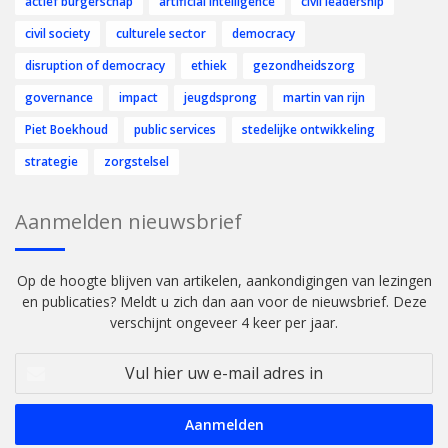
actief burgerschap
artificial intelligence
civil leadership
civil society
culturele sector
democracy
disruption of democracy
ethiek
gezondheidszorg
governance
impact
jeugdsprong
martin van rijn
Piet Boekhoud
public services
stedelijke ontwikkeling
strategie
zorgstelsel
Aanmelden nieuwsbrief
Op de hoogte blijven van artikelen, aankondigingen van lezingen
en publicaties? Meldt u zich dan aan voor de nieuwsbrief. Deze
verschijnt ongeveer 4 keer per jaar.
Vul
hier
uw
e-
mail